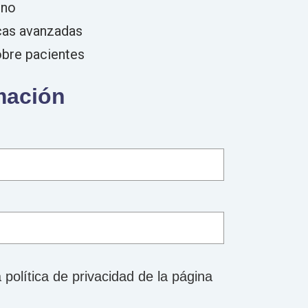
mno
cas avanzadas
obre pacientes
rmación
a
política de privacidad
de la página